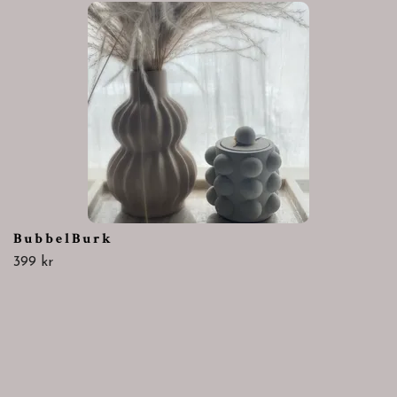
B u b b e l B u r k
399 kr