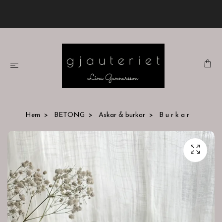
Hem
BETONG
Askar & burkar
B u r k a r