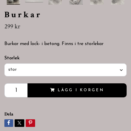
B u r k a r
299 kr
Burkar med lock- i betong. Finns i tre storlekar
Storlek
stor
LÄGG I KORGEN
Dela