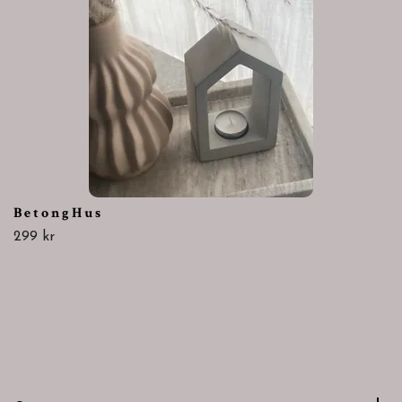
B e t o n g H u s
299 kr