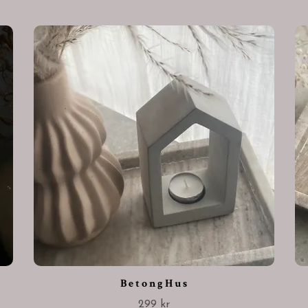
B e t o n g H u s
299 kr