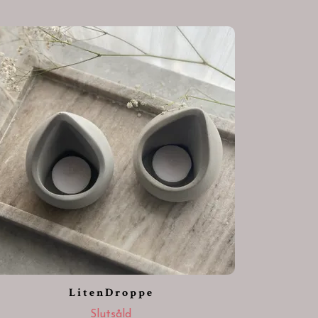
L i t e n D r o p p e
Slutsåld