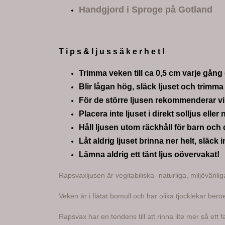
Handgjord i Sproge på Gotland
T i p s & l j u s s ä k e r h e t !
Trimma veken till ca 0,5 cm varje gång 
Blir lågan hög, släck ljuset och trimm
För de större ljusen rekommenderar vi 
Placera inte ljuset i direkt solljus elle
Håll ljusen utom räckhåll för barn och d
Låt aldrig ljuset brinna ner helt, släck 
Lämna aldrig ett tänt ljus oövervakat!
Rapsvaxljusen är vegitabiliska- naturliga, miljövänlig
Veken är i flätat bomull och har olika tjocklekar ber
Rapsvax har en tendens till att rinna lite mer så ett 