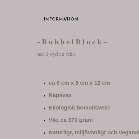
INFORMATION
~ B u b b e l B l o c k ~
med 2 stycken vekar
ca 8 cm x 8 cm x 12 cm
Rapsvax
Ekologisk bomullsveke
Vikt ca 570 gram
Naturligt, miljövänligt och vegans