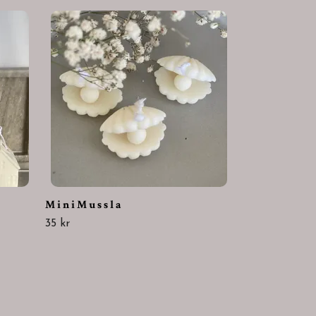
Ros
319 kr
M i n i M u s s l a
35 kr