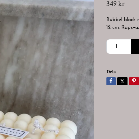
349 kr
Bubbel block 
12 cm. Rapsva
Dela