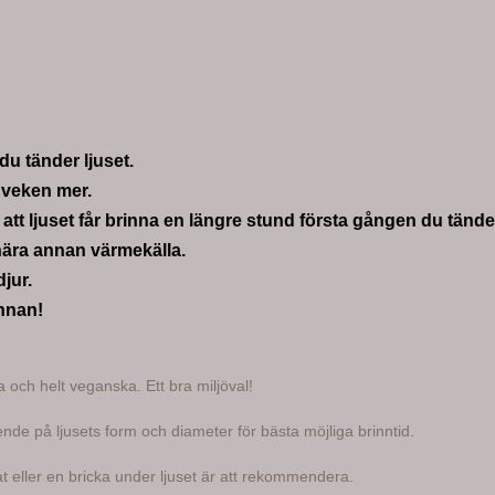
du tänder ljuset.
a veken mer.
att ljuset får brinna en längre stund första gången du tände
r nära annan värmekälla.
jur.
innan!
a och helt veganska. Ett bra miljöval!
oende på ljusets form och diameter för bästa möjliga brinntid.
fat eller en bricka under ljuset är att rekommendera.