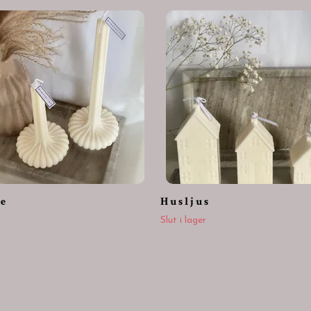
 e
H u s l j u s
Slut i lager