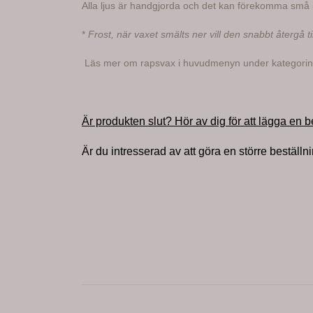
Alla ljus är handgjorda och det kan förekomma små bu
*
Frost, när vaxet smälts ner vill den snabbt återgå t
Läs mer om rapsvax i huvudmenyn under kategorin
Är produkten slut? Hör av dig för att lägga en b
Är du intresserad av att göra en större beställn