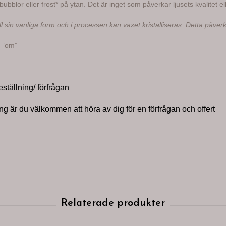
bblor eller frost* på ytan. Det är inget som påverkar ljusets kvalitet e
ill sin vanliga form och i processen kan vaxet kristalliseras. Detta påver
 ”om”
eställning/ förfrågan
ing är du välkommen att höra av dig för en förfrågan och offert