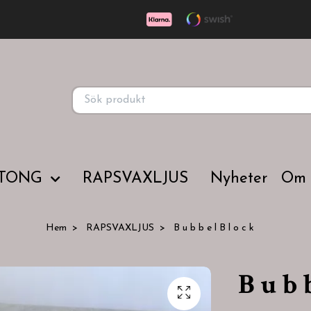
TONG
RAPSVAXLJUS
Nyheter
Om
Hem
RAPSVAXLJUS
B u b b e l B l o c k
B u b b