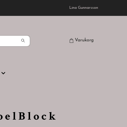
Lina Gunnarsson
Varukorg
 e l B l o c k